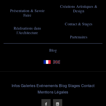
Main
Créations Artistiques &
Présentation & Savoir
Design
navigation
Faire
Contact & Stages
Réalisations dans
l'Architecture
Partenaires
Navigation
Blog
principale
Liens
Infos
Galeries
Evénements
Blog
Stages
Contact
Rapides
Mentions Légales