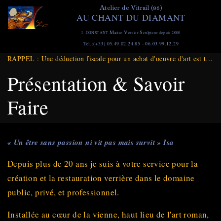
Aller
A
V
telier de
itrail (86)
AU CHANT DU DIAMANT
au
contenu
M
V
S
I. CONSTANT
aitre
errier
culpteur depuis 2000
principal
Tel.:(+33) 05.49.02.24.85 - 06.03.99.12.29
RAPPEL : Une déduction fiscale pour un achat d'oeuvre d'art est toujours d'actualité et ce jusqu'à Fin DECEMBRE 2025
Présentation & Savoir
Faire
« Un être sans passion ni vit pas mais survit » Isa
Depuis plus de 20 ans je suis à votre service pour la
création et la restauration verrière dans le domaine
public, privé, et professionnel.
Installée au cœur de la vienne, haut lieu de l'art roman,