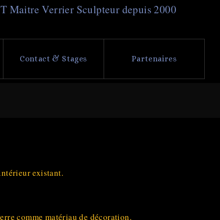
NT
M
aitre
V
errier
S
culpteur depuis 2000
Contact & Stages
Partenaires
ntérieur existant.
 verre comme matériau de décoration.