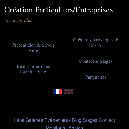
Création Particuliers/Entreprises
En savoir plus
sur
Création
Particuliers/Entreprises
Main
Créations Artistiques &
Présentation & Savoir
Design
navigation
Faire
Contact & Stages
Réalisations dans
l'Architecture
Partenaires
Liens
Infos
Galeries
Evénements
Blog
Stages
Contact
Rapides
Mentions Légales