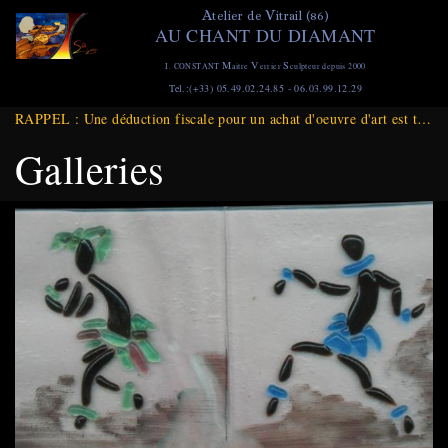
Aller
A
V
telier de
itrail (86)
AU CHANT DU DIAMANT
au
contenu
M
V
S
I. CONSTANT
aitre
errier
culpteur depuis 2000
principal
Tel.:(+33) 05.49.02.24.85 - 06.03.99.12.29
RAPPEL : Une déduction fiscale pour un achat d'oeuvre d'art est toujours d'actualité et ce jusqu'à Fin DECEMBRE 2025
Galleries