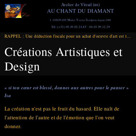
Aller
A
V
telier de
itrail (86)
AU CHANT DU DIAMANT
au
contenu
M
V
S
I. CONSTANT
aitre
errier
culpteur depuis 2000
principal
Tel.:(+33) 05.49.02.24.85 - 06.03.99.12.29
RAPPEL : Une déduction fiscale pour un achat d'oeuvre d'art est toujours d'actualité et ce jusqu'à Fin DECEMBRE 2025
Créations Artistiques et
Design
« si ton cœur est blessé, donnes aux autres pour le panser »
Isa
La création n'est pas le fruit du hasard. Elle naît de
l'attention de l'autre et de l'émotion que l'on veut
donner.